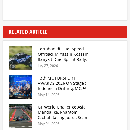
RELATED ARTICLE
Tertahan di Duel Speed
Offroad, M Yassin Kosasih
Bangkit Duel Sprint Rally.
TB Adhi Juara Kejurnas
July 27, 2026
Speed Offroad Putaran 3
Jabar
13th MOTORSPORT
AWARDS 2026 On Stage :
Indonesia Drifting, MGPA
Mandalika, Inisiator IRRA
May 14, 2026
dan International Rally
Drivers
GT World Challenge Asia
Mandalika, Phantom
Global Racing Juara, Sean
Gelael Gagal Finish di
May 04, 2026
Race 2