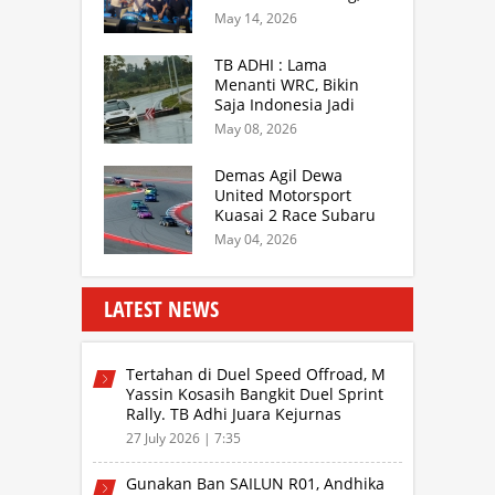
MGPA Mandalika,
May 14, 2026
Inisiator IRRA dan
International Rally
TB ADHI : Lama
Drivers
Menanti WRC, Bikin
Saja Indonesia Jadi
Sentra Rally Berkelas
May 08, 2026
Asia Lebih Menarik
Demas Agil Dewa
United Motorsport
Kuasai 2 Race Subaru
BRZ Super Series 2026
May 04, 2026
LATEST NEWS
Tertahan di Duel Speed Offroad, M
Yassin Kosasih Bangkit Duel Sprint
Rally. TB Adhi Juara Kejurnas
Speed Offroad Putaran 3 Jabar
27 July 2026 | 7:35
Gunakan Ban SAILUN R01, Andhika