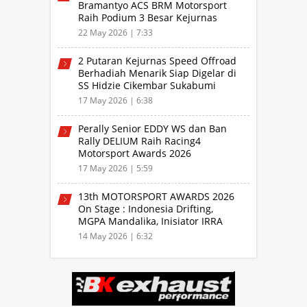
Bramantyo ACS BRM Motorsport
Raih Podium 3 Besar Kejurnas
Drifting Bandung 2026
22 May 2026 | 7:33
2 Putaran Kejurnas Speed Offroad
Berhadiah Menarik Siap Digelar di
SS Hidzie Cikembar Sukabumi
17 May 2026 | 6:38
Perally Senior EDDY WS dan Ban
Rally DELIUM Raih Racing4
Motorsport Awards 2026
17 May 2026 | 5:59
13th MOTORSPORT AWARDS 2026
On Stage : Indonesia Drifting,
MGPA Mandalika, Inisiator IRRA
dan International Rally Drivers
14 May 2026 | 6:32