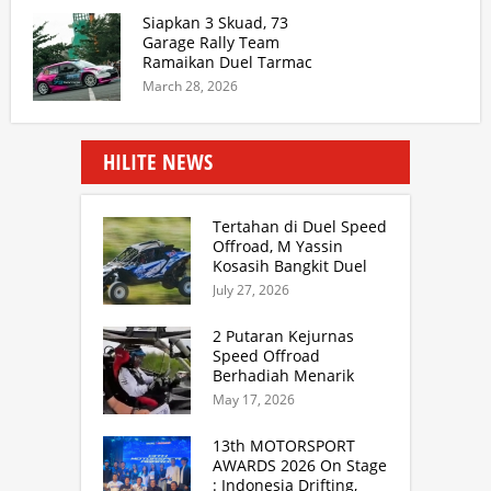
Siapkan 3 Skuad, 73
Garage Rally Team
Ramaikan Duel Tarmac
Kejurnas Sprint Rally
March 28, 2026
SUMUT
HILITE NEWS
Tertahan di Duel Speed
Offroad, M Yassin
Kosasih Bangkit Duel
Sprint Rally. TB Adhi
July 27, 2026
Juara Kejurnas Speed
Offroad Putaran 3 Jabar
2 Putaran Kejurnas
Speed Offroad
Berhadiah Menarik
Siap Digelar di SS
May 17, 2026
Hidzie Cikembar
Sukabumi
13th MOTORSPORT
AWARDS 2026 On Stage
: Indonesia Drifting,