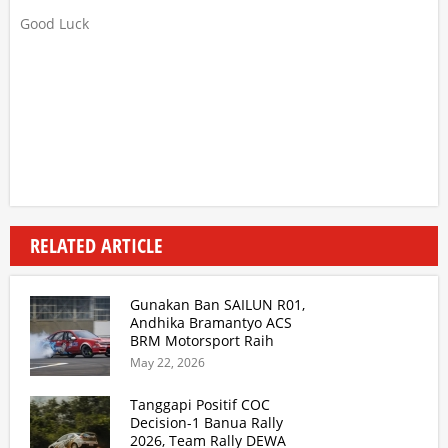
Good Luck
RELATED ARTICLE
Gunakan Ban SAILUN R01,
Andhika Bramantyo ACS
BRM Motorsport Raih
Podium 3 Besar Kejurnas
May 22, 2026
Drifting Bandung 2026
Tanggapi Positif COC
Decision-1 Banua Rally
2026, Team Rally DEWA