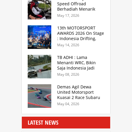
Speed Offroad
Berhadiah Menarik
Siap Digelar di SS
May 17, 2026
Hidzie Cikembar
Sukabumi
13th MOTORSPORT
AWARDS 2026 On Stage
: Indonesia Drifting,
MGPA Mandalika,
May 14, 2026
Inisiator IRRA dan
International Rally
TB ADHI : Lama
Drivers
Menanti WRC, Bikin
Saja Indonesia Jadi
Sentra Rally Berkelas
May 08, 2026
Asia Lebih Menarik
Demas Agil Dewa
United Motorsport
Kuasai 2 Race Subaru
BRZ Super Series 2026
May 04, 2026
LATEST NEWS