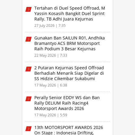
Tertahan di Duel Speed Offroad, M
Yassin Kosasih Bangkit Duel Sprint
Rally. TB Adhi Juara Kejurnas
Speed Offroad Putaran 3 Jabar
27 July 2026 | 7:35
Gunakan Ban SAILUN R01, Andhika
Bramantyo ACS BRM Motorsport
Raih Podium 3 Besar Kejurnas
Drifting Bandung 2026
22 May 2026 | 7:33
2 Putaran Kejurnas Speed Offroad
Berhadiah Menarik Siap Digelar di
SS Hidzie Cikembar Sukabumi
17 May 2026 | 6:38
Perally Senior EDDY WS dan Ban
Rally DELIUM Raih Racing4
Motorsport Awards 2026
17 May 2026 | 5:59
13th MOTORSPORT AWARDS 2026
On Stage : Indonesia Drifting,