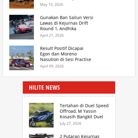
UNITED Motorsport
May 10, 2026
Dukung Penuh Peraturan
Perlombaan Rally
Gunakan Ban Sailun Versi
Lawas di Kejurnas Drift
Round 1, Andhika
Bramantyo ACS BRM
April 21, 2026
Motorsport Tembus 4
Besar PRO AM
Result Positif Dicapai
Egon dan Moreno
Nasution di Sesi Practise
Kejurnas Sprint Rally
April 09, 2026
Aspal di Kuala Namu
HILITE NEWS
Tertahan di Duel Speed
Offroad, M Yassin
Kosasih Bangkit Duel
Sprint Rally. TB Adhi
July 27, 2026
Juara Kejurnas Speed
Offroad Putaran 3 Jabar
2 Putaran Kejurnas