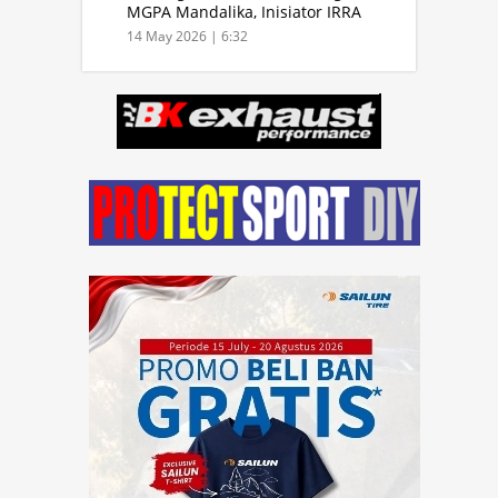
MGPA Mandalika, Inisiator IRRA
dan International Rally Drivers
14 May 2026 | 6:32