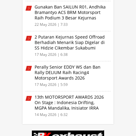
Gunakan Ban SAILUN R01, Andhika
Bramantyo ACS BRM Motorsport
Raih Podium 3 Besar Kejurnas
Drifting Bandung 2026
22 May 2026 | 7:33
2 Putaran Kejurnas Speed Offroad
Berhadiah Menarik Siap Digelar di
SS Hidzie Cikembar Sukabumi
17 May 2026 | 6:38
Perally Senior EDDY WS dan Ban
Rally DELIUM Raih Racing4
Motorsport Awards 2026
17 May 2026 | 5:59
13th MOTORSPORT AWARDS 2026
On Stage : Indonesia Drifting,
MGPA Mandalika, Inisiator IRRA
dan International Rally Drivers
14 May 2026 | 6:32