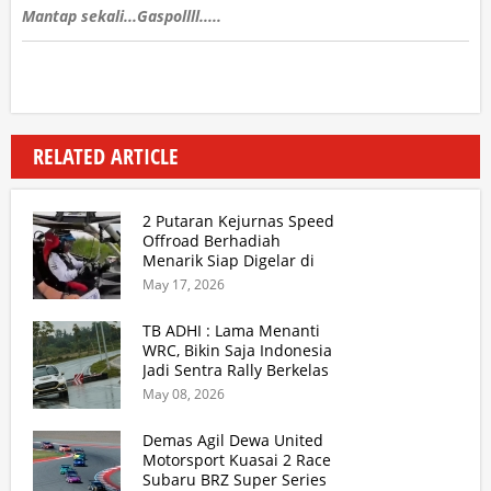
Mantap sekali...Gaspollll.....
RELATED ARTICLE
2 Putaran Kejurnas Speed
Offroad Berhadiah
Menarik Siap Digelar di
SS Hidzie Cikembar
May 17, 2026
Sukabumi
TB ADHI : Lama Menanti
WRC, Bikin Saja Indonesia
Jadi Sentra Rally Berkelas
Asia Lebih Menarik
May 08, 2026
Demas Agil Dewa United
Motorsport Kuasai 2 Race
Subaru BRZ Super Series