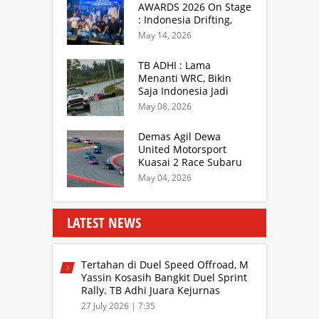
AWARDS 2026 On Stage
: Indonesia Drifting,
MGPA Mandalika,
May 14, 2026
Inisiator IRRA dan
International Rally
TB ADHI : Lama
Drivers
Menanti WRC, Bikin
Saja Indonesia Jadi
Sentra Rally Berkelas
May 08, 2026
Asia Lebih Menarik
Demas Agil Dewa
United Motorsport
Kuasai 2 Race Subaru
BRZ Super Series 2026
May 04, 2026
LATEST NEWS
Tertahan di Duel Speed Offroad, M
Yassin Kosasih Bangkit Duel Sprint
Rally. TB Adhi Juara Kejurnas
Speed Offroad Putaran 3 Jabar
27 July 2026 | 7:35