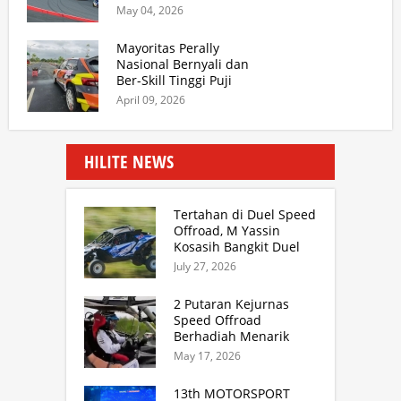
2026
May 04, 2026
Mayoritas Perally
Nasional Bernyali dan
Ber-Skill Tinggi Puji
Lintasan SS Aspal
April 09, 2026
Kejurnas Sprint Rally
Sumut
HILITE NEWS
Tertahan di Duel Speed
Offroad, M Yassin
Kosasih Bangkit Duel
Sprint Rally. TB Adhi
July 27, 2026
Juara Kejurnas Speed
Offroad Putaran 3 Jabar
2 Putaran Kejurnas
Speed Offroad
Berhadiah Menarik
Siap Digelar di SS
May 17, 2026
Hidzie Cikembar
Sukabumi
13th MOTORSPORT