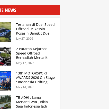
ITE NEWS
Tertahan di Duel Speed
Offroad, M Yassin
Kosasih Bangkit Duel
Sprint Rally. TB Adhi
July 27, 2026
Juara Kejurnas Speed
Offroad Putaran 3 Jabar
2 Putaran Kejurnas
Speed Offroad
Berhadiah Menarik
Siap Digelar di SS
May 17, 2026
Hidzie Cikembar
Sukabumi
13th MOTORSPORT
AWARDS 2026 On Stage
: Indonesia Drifting,
MGPA Mandalika,
May 14, 2026
Inisiator IRRA dan
International Rally
TB ADHI : Lama
Drivers
Menanti WRC, Bikin
Saja Indonesia Jadi