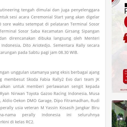
crutineering tengah dimulai dan juga penyelenggara
uk sesi acara Ceremonial Start yang akan digelar
0 sore waktu setempat di pelataran Terminal Sosor
 Terminal Sosor Saba Kecamatan Girsang Sipangan
dan direncanakan dibuka langsung oleh Menteri
ndonesia, Dito Ariotedjo. Sementara Rally secara
arungan pada Sabtu pagi jam 08.30 WIB.
ngan unggulan utamanya yang eksis berbagai ajang
ng membesut Skoda Fabia Rally2 Evo dari team JK
ndalkan untuk memberi perlawanan sengit kepada
ti Ryan Nirwan Toyota Gazoo Racing Indonesia, Musa
t, Aldio Oekon DMO Garage, Dipo Fitramadhan, Rudi
erally usia veteran M Yassin Kosasih Jangkar Biru
-nama perally Indonesia ini seluruhnya
ini di kelas RC2.