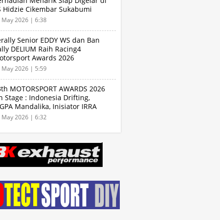
rhadiah Menarik Siap Digelar di
S Hidzie Cikembar Sukabumi
 May 2026 | 6:38
erally Senior EDDY WS dan Ban
ally DELIUM Raih Racing4
otorsport Awards 2026
 May 2026 | 5:59
3th MOTORSPORT AWARDS 2026
 Stage : Indonesia Drifting,
GPA Mandalika, Inisiator IRRA
n International Rally Drivers
 May 2026 | 6:32