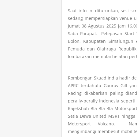
Saat info ini diturunkan, sesi s
sedang mempersiapkan venue unt
Jumat 08 Agustus 2025 jam 16.0
Saba Parapat. Pelepasan Start
Bolon, Kabupaten Simalungun 
Pemuda dan Olahraga Republik I
lomba akan memulai helatan pert
Rombongan Skuad India hadir de
APRC terdahulu Gaurav Gill ya
Racing dikabarkan paling dia
perally-perally Indonesia seper
Rajekshah Bla Bla Bla Motorspor
Setia Dewa United MSRT hingga p
Motorsport Volcano. Nama
mengimbangi membesut mobil terk