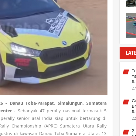
LAT
T
Ya
Ra
S
27
G
5 - Danau Toba-Parapat, Simalungun, Sumatera
B
center -
Sebanyak 47 perally nasional termasuk 5
R
D
erally senior asal India siap untuk bertarung di
22
c Rally Championship (APRC) Sumatera Utara Rally
2
gustus di kawasan Danau Toba Sumatera Utara. 13