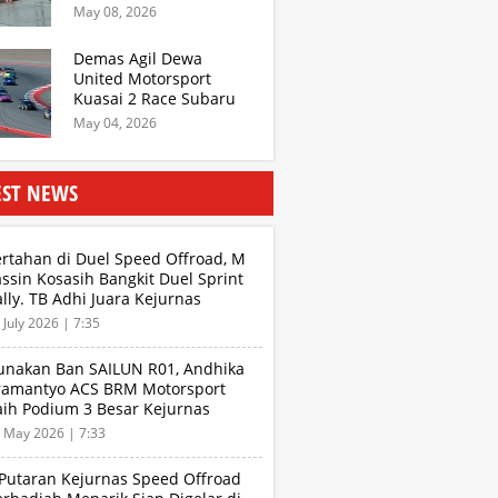
Sentra Rally Berkelas
May 08, 2026
Asia Lebih Menarik
Demas Agil Dewa
United Motorsport
Kuasai 2 Race Subaru
BRZ Super Series 2026
May 04, 2026
EST NEWS
ertahan di Duel Speed Offroad, M
ssin Kosasih Bangkit Duel Sprint
lly. TB Adhi Juara Kejurnas
peed Offroad Putaran 3 Jabar
 July 2026 | 7:35
unakan Ban SAILUN R01, Andhika
ramantyo ACS BRM Motorsport
aih Podium 3 Besar Kejurnas
rifting Bandung 2026
 May 2026 | 7:33
 Putaran Kejurnas Speed Offroad