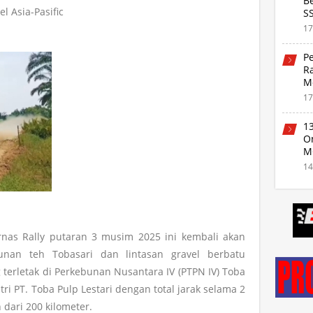
Be
el Asia-Pasific
S
17
P
R
M
17
1
On
M
da
14
urnas Rally putaran 3 musim 2025 ini kembali akan
bunan teh Tobasari dan lintasan gravel berbatu
 terletak di Perkebunan Nusantara IV (PTPN IV) Toba
ri PT. Toba Pulp Lestari dengan total jarak selama 2
 dari 200 kilometer.